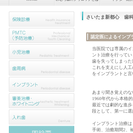
さいたま新都心 歯
認定医によるインプ
当医院では専属のイ
ント治療を行ってい
歯を失ってしまった
これを支えにし人工
をインプラントと言
あまり聞き覚えのな
1960年代から本
最近では劇的な進歩
段として、第一に選
インプラント治療は
手術、治癒期間2、