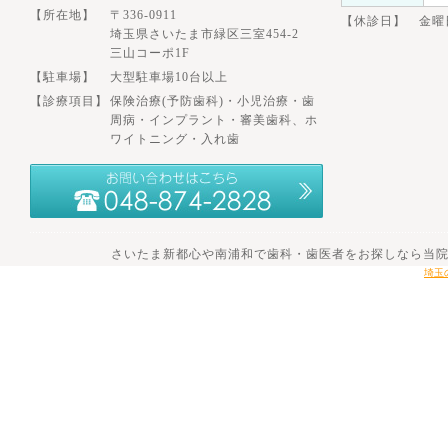
【所在地】
〒336-0911
【休診日】 金曜
埼玉県さいたま市緑区三室454-2
三山コーポ1F
【駐車場】
大型駐車場10台以上
【診療項目】
保険治療(予防歯科)・小児治療・歯
周病・インプラント・審美歯科、ホ
ワイトニング・入れ歯
さいたま新都心や南浦和で歯科・歯医者をお探しなら当院へ。 201
埼玉の