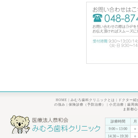
HOME
|
みむろ歯科クリニックとは
|
ドクター紹
の強み
|
保険診療（予防治療）
|
小児治療
|
歯周
ま新都心
診療時間
月
9:00～13:00
○
14:30～19:30
○