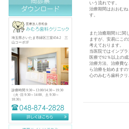
いう流れです。
治療期間はおおむね
す。
また治癒期間1に関
埼玉県さいたま市緑区三室454-2 三
ますが、安易にこの
山コーポ1F
考えております。
当医院ではインプラ
医療で92％以上の
治療方法、治療費な
ら治療を始めますの
心のみむろ歯科クリ
診療時間 9:30～13:00/14:30～19:30
（火･日 9:30～14:00、土 9:30～
18:30）