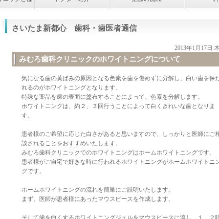
さいたま新都心 歯科・歯医者通信
2013年1月17日
みむろ歯科クリニックのホワイトニングについて
気になる歯の黄ばみの原因となる色素を歯を傷めずに分解し、白い歯を保
れるのがホワイトニングとなります。
特殊な薬品を歯の表面に塗布することによって、色素を分解します。
ホワイトニングは、約２、３回行うことによって白くきれいな歯となりま
す。
患者様のご希望に応じた白さがあると思いますので、しっかりと医師にご
談されることをおすすめいたします。
みむろ歯科クリニックでのホワイトニングはホームホワイトニングです。
患者様がご自宅で好きな時に行われるホワイトニングがホームホワイトニ
グです。
ホームホワイトニングの流れを簡単にご説明いたします。
まず、医師が患者様にあったマウスピースを作成します。
そして歯を白くするホワイトニングジェルをマウスピースに流し、１、２