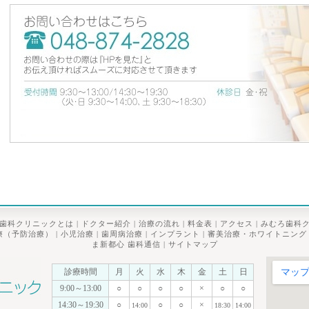
歯科クリニックとは
|
ドクター紹介
|
治療の流れ
|
料金表
|
アクセス
|
みむろ歯科
療（予防治療）
|
小児治療
|
歯周病治療
|
インプラント
|
審美治療・ホワイトニング
ま新都心 歯科通信
|
サイトマップ
診療時間
月
火
水
木
金
土
日
9:00～13:00
○
○
○
○
×
○
○
14:30～19:30
○
○
○
×
14:00
18:30
14:00