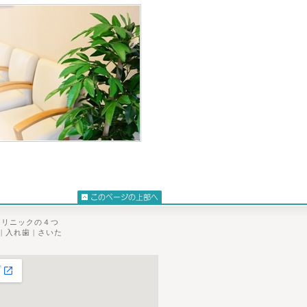
クリニックの４つ
|
入れ歯
|
さいた