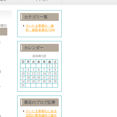
カテゴリ一覧
 木曜日
さいたま新都心 歯
科・歯医者通信 (294)
た
カレンダー
2026年5月
日
月
火
水
木
金
土
1
2
3
4
5
6
7
8
9
相
10
11
12
13
14
15
16
17
18
19
20
21
22
23
24
25
26
27
28
29
30
31
ン
最近のブログ記事
さいたま新都心にある
当院の審美歯科で歯を
時