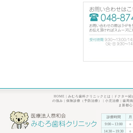
HOME
|
みむろ歯科クリニックとは
|
ドクター紹
の強み
|
保険診療（予防治療）
|
小児治療
|
歯周
ま新都心
診療時間
月
9:00～13:00
○
14:30～19:30
○