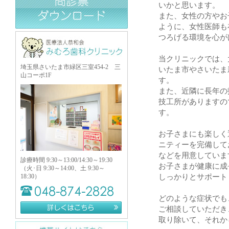
いかと思います。
また、女性の方やお
ように、女性医師も
つろげる環境を心が
当クリニックでは、
埼玉県さいたま市緑区三室454-2 三
いたま市やさいたま
山コーポ1F
す。
また、近隣に長年の
技工所がありますの
す。
お子さまにも楽しく
ニティーを完備して
などを用意していま
診療時間 9:30～13:00/14:30～19:30
お子さまが健康に成
（火･日 9:30～14:00、土 9:30～
18:30）
しっかりとサポート
どのような症状でも
ご相談していただき
取り除いて、それか