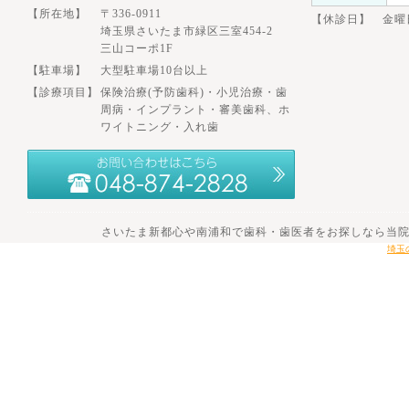
【所在地】
〒336-0911
【休診日】 金曜
埼玉県さいたま市緑区三室454-2
三山コーポ1F
【駐車場】
大型駐車場10台以上
【診療項目】
保険治療(予防歯科)・小児治療・歯
周病・インプラント・審美歯科、ホ
ワイトニング・入れ歯
さいたま新都心や南浦和で歯科・歯医者をお探しなら当院へ。 201
埼玉の