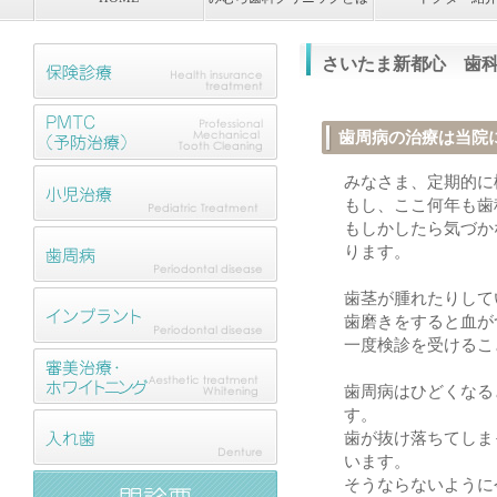
さいたま新都心 歯
歯周病の治療は当院
みなさま、定期的に
もし、ここ何年も歯
もしかしたら気づか
ります。
歯茎が腫れたりして
歯磨きをすると血が
一度検診を受けるこ
歯周病はひどくなる
す。
歯が抜け落ちてしま
います。
そうならないように