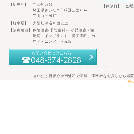
【所在地】
〒336-0911
【休診日】 金曜
埼玉県さいたま市緑区三室454-2
三山コーポ1F
【駐車場】
大型駐車場10台以上
【診療項目】
保険治療(予防歯科)・小児治療・歯
周病・インプラント・審美歯科、ホ
ワイトニング・入れ歯
さいたま新都心や南浦和で歯科・歯医者をお探しなら当院へ。 201
埼玉の