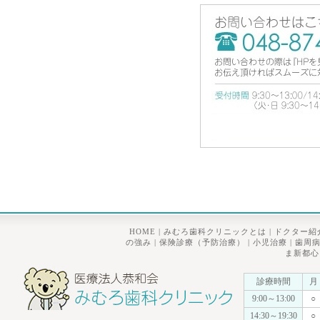
HOME
|
みむろ歯科クリニックとは
|
ドクター紹
の強み
|
保険診療（予防治療）
|
小児治療
|
歯周
ま新都心
診療時間
月
9:00～13:00
○
14:30～19:30
○