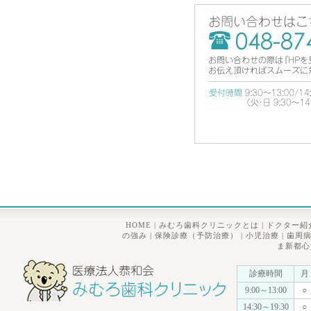
HOME
|
みむろ歯科クリニックとは
|
ドクター紹
の強み
|
保険診療（予防治療）
|
小児治療
|
歯周
ま新都心
診療時間
月
9:00～13:00
○
14:30～19:30
○