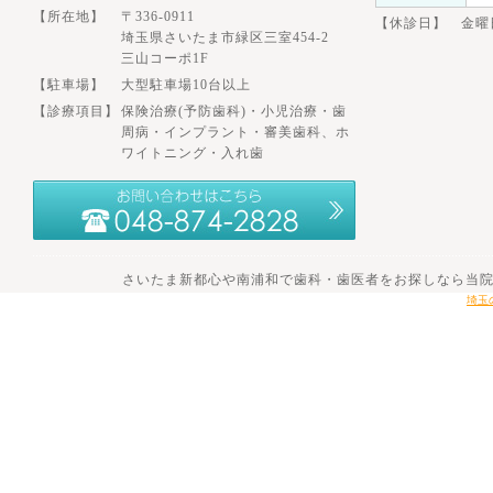
【所在地】
〒336-0911
【休診日】 金曜
埼玉県さいたま市緑区三室454-2
三山コーポ1F
【駐車場】
大型駐車場10台以上
【診療項目】
保険治療(予防歯科)・小児治療・歯
周病・インプラント・審美歯科、ホ
ワイトニング・入れ歯
さいたま新都心や南浦和で歯科・歯医者をお探しなら当院へ。 201
埼玉の