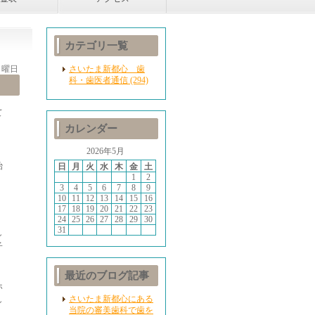
カテゴリ一覧
 月曜日
さいたま新都心 歯
科・歯医者通信 (294)
て
カレンダー
2026年5月
治
日
月
火
水
木
金
土
1
2
3
4
5
6
7
8
9
10
11
12
13
14
15
16
17
18
19
20
21
22
23
24
25
26
27
28
29
30
31
し
子
最近のブログ記事
ホ
さいたま新都心にある
し
当院の審美歯科で歯を