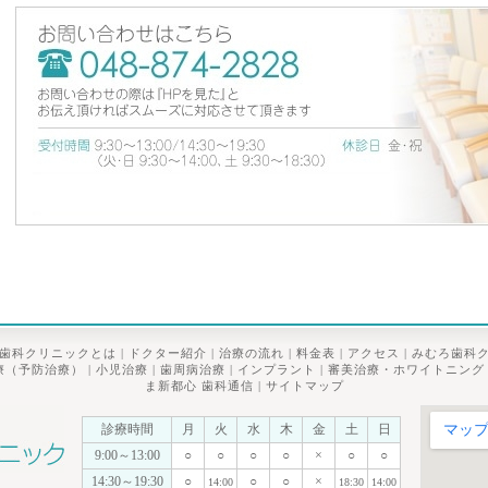
歯科クリニックとは
|
ドクター紹介
|
治療の流れ
|
料金表
|
アクセス
|
みむろ歯科
療（予防治療）
|
小児治療
|
歯周病治療
|
インプラント
|
審美治療・ホワイトニング
ま新都心 歯科通信
|
サイトマップ
診療時間
月
火
水
木
金
土
日
9:00～13:00
○
○
○
○
×
○
○
14:30～19:30
○
○
○
×
14:00
18:30
14:00