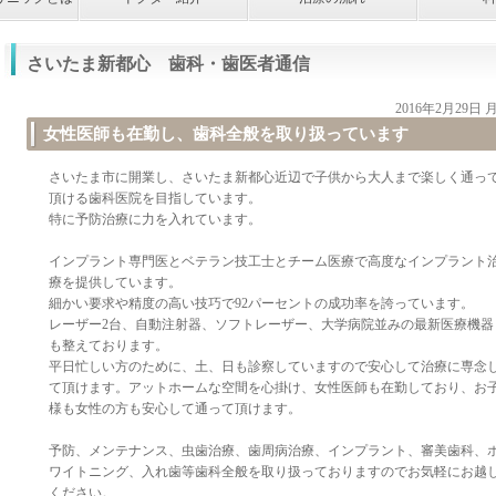
さいたま新都心 歯科・歯医者通信
2016年2月29日
女性医師も在勤し、歯科全般を取り扱っています
さいたま市に開業し、さいたま新都心近辺で子供から大人まで楽しく通っ
頂ける歯科医院を目指しています。
特に予防治療に力を入れています。
インプラント専門医とベテラン技工士とチーム医療で高度なインプラント
療を提供しています。
細かい要求や精度の高い技巧で92パーセントの成功率を誇っています。
レーザー2台、自動注射器、ソフトレーザー、大学病院並みの最新医療機器
も整えております。
平日忙しい方のために、土、日も診察していますので安心して治療に専念
て頂けます。アットホームな空間を心掛け、女性医師も在勤しており、お
様も女性の方も安心して通って頂けます。
予防、メンテナンス、虫歯治療、歯周病治療、インプラント、審美歯科、
ワイトニング、入れ歯等歯科全般を取り扱っておりますのでお気軽にお越
ください。