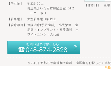
【所在地】
〒336-0911
【休診日】 金曜
埼玉県さいたま市緑区三室454-2
三山コーポ1F
【駐車場】
大型駐車場10台以上
【診療項目】
保険治療(予防歯科)・小児治療・歯
周病・インプラント・審美歯科、ホ
ワイトニング・入れ歯
さいたま新都心や南浦和で歯科・歯医者をお探しなら当院へ。 201
埼玉の