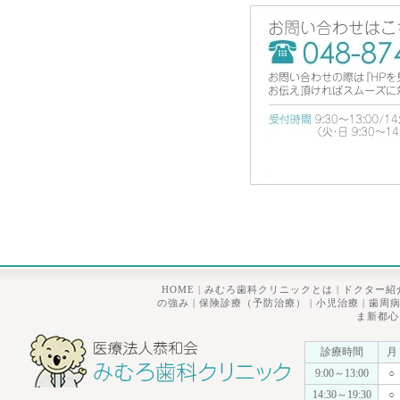
HOME
|
みむろ歯科クリニックとは
|
ドクター紹
の強み
|
保険診療（予防治療）
|
小児治療
|
歯周
ま新都心
診療時間
月
9:00～13:00
○
14:30～19:30
○